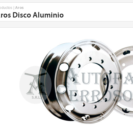
oductos
|
Aros
ros Disco Aluminio